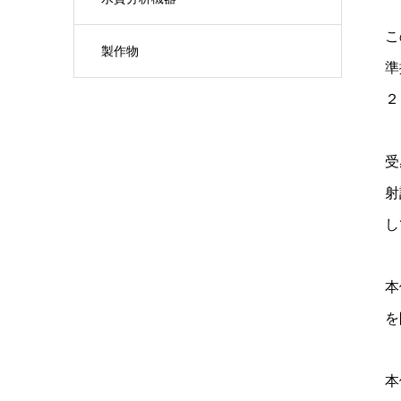
こ
製作物
準
２
受
射
し
本
を
本