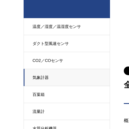
温度／湿度／温湿度センサ
ダクト型風速センサ
CO2／COセンサ
気象計器
百葉箱
流量計
概
水質分析機器