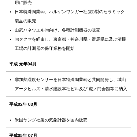
用に販売
日本特殊陶業㈱、ハルゲンワンガー社(独)製のセラミック
製品の販売
山武ハネウエル㈱向け、各種計測機器の販売
㈱タクマを経由し、東京都・神奈川県・群馬県に及ぶ清掃
工場の計測器の保守業務を開始
平成 元年04月
非加熱湿度センサーを日本特殊陶業㈱と共同開発し、城山
アークヒルズ・清水建設本社ビル及び 虎ノ門会館等に納入
平成02年 03月
米国ヤング社製の気象計器を国内販売
平成05年 07月