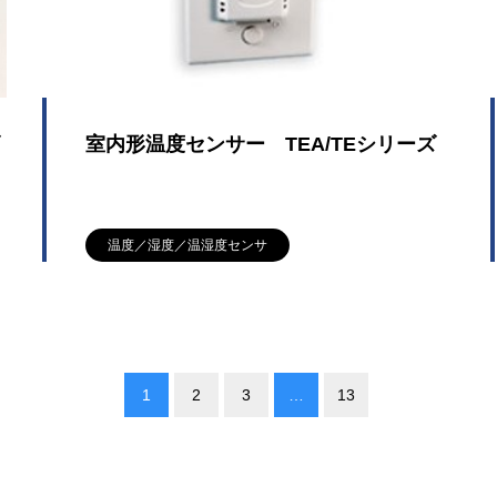
室内形温度センサー TEA/TEシリーズ
温度／湿度／温湿度センサ
1
2
3
…
13